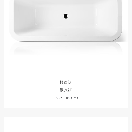
帕西诺
嵌入缸
T021-T801-M1