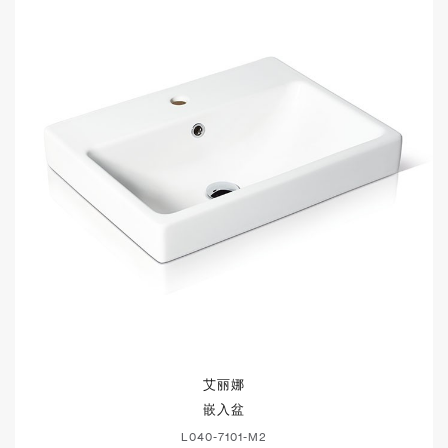
艾丽娜
嵌入盆
L040-7101-M2