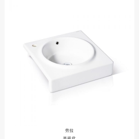
劳拉
半嵌盆