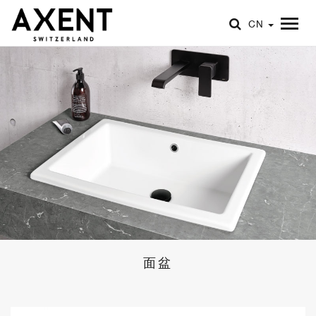
CN
面盆