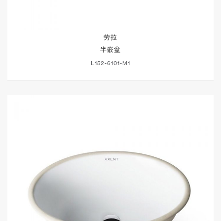
劳拉
半嵌盆
L152-6101-M1