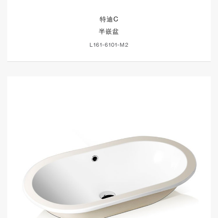
特迪C
半嵌盆
L161-6101-M2