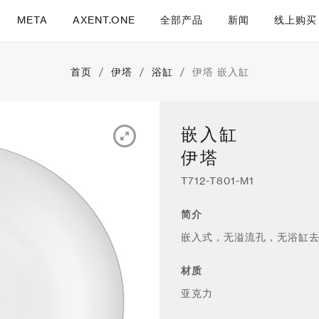
META
AXENT.ONE
全部产品
新闻
线上购买
首页
/
伊塔
/
浴缸
/
伊塔 嵌入缸
嵌入缸
伊塔
T712-T801-M1
简介
嵌入式，无溢流孔，无浴缸
材质
亚克力