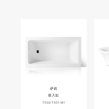
萨莉
嵌入缸
T033-T501-M1