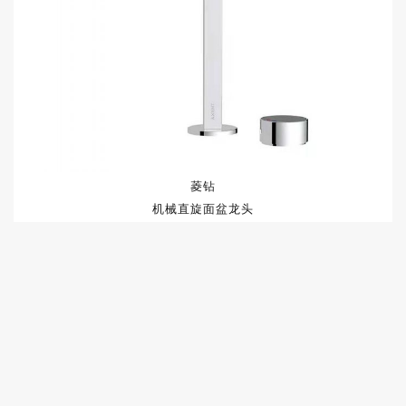
菱钻
机械直旋面盆龙头
F462-0320-M1