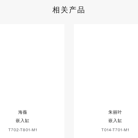
相关产品
海薇
朱丽叶
嵌入缸
嵌入缸
T702-T801-M1
T014-T701-M1