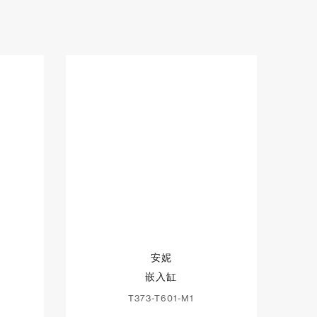
安妮
嵌入缸
T373-T601-M1