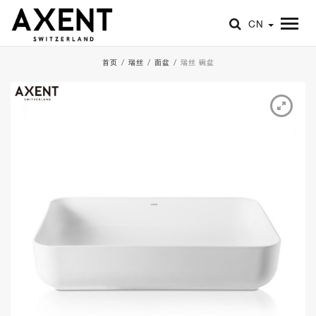
CN
首页
/
瑞丝
/
面盆
/
瑞丝 碗盆