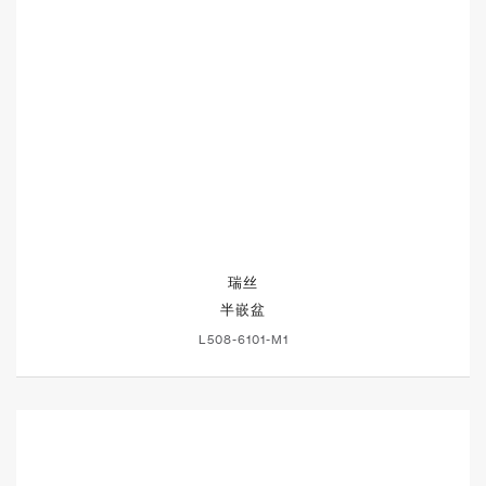
瑞丝
半嵌盆
L508-6101-M1