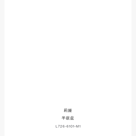
莉娅
半嵌盆
L726-6101-M1