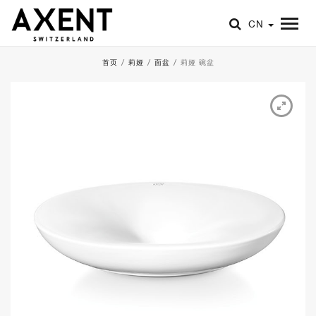
CN
首页
/
莉娅
/
面盆
/
莉娅 碗盆