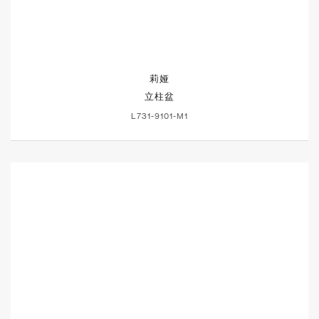
莉娅
立柱盆
L731-9101-M1