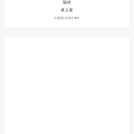
瑞丝
桌上盆
L505-2101-M1